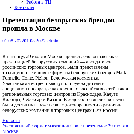
Работа в ТЦ
Контакты
Презентация белорусских брендов
прошла в Москве
01.08.2022
01.08.2022
admin
В пятницу, 29 июля в Москве прошел деловой завтрак с
презентацией белорусских компаний — арендаторов
российских торговых центров. Были представлены
традиционные и новые форматы белорусских брендов Mark
Formelle, Conte, Pizhon, Белорусская косметика.
Участниками встречи выступили руководители и
специалисты по аренде как крупных российских сетей, так и
региональных торговых центров из Краснодара, Калуги,
Вологды, Чебоксар и Казани. В ходе состоявшейся встречи
были достигнуты уже первые договоренности о развитии
белорусских компаний в торговых центрах Юга России.
Новости
Навигация
Увеличенный формат магазинов Conte презентуют 29 июля в
Москве