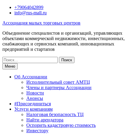
Перейти
+79064042899
к
info@rus-mall.ru
содержимому
Ассоциация малых торговых центров
Объединение специалистов и организаций, управляющих
объектами коммерческой недвижимости, инвестиционных,
снабжающих и сервисных компаний, инновационных
предприятий и стартапов
Искать:
Меню
Об Ассоциации
Исполнительный совет АМТЦ
Члены и партнеры Ассоциации
Новости
Анонсы
#Присоединиться
Услуги компаниям
Налоговая безопасность ТЦ
Найти арендатора
Оспорить кадастровую стоимость
Инвестору